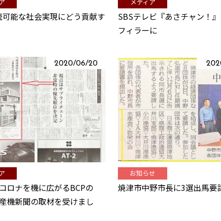
ア
メディア
持続可能な社会実現にどう貢献す
SBSテレビ『あさチャン！
フィラーに
2020/06/20
202
ア
お知らせ
! コロナを機に広がるBCPの
焼津市中野市長に3選出馬要
産機新聞の取材を受けまし