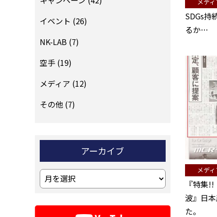
キャンペーン
(42)
メディ
SDGs
イベント
(26)
るか…
NK-LAB
(7)
空手
(19)
メディア
(12)
その他
(7)
アーカイブ
メディ
ア
『特集!
ー
波』日本
カ
た。
イ