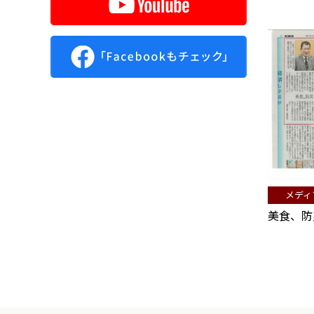
ブ
メディ
美食、防