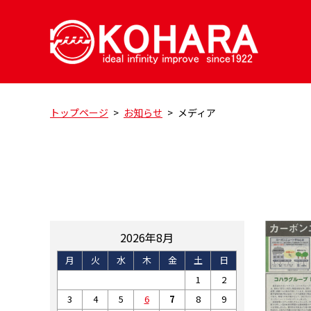
トップページ
>
お知らせ
>
メディア
2026年8月
月
火
水
木
金
土
日
1
2
3
4
5
6
7
8
9