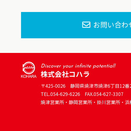
お問い合わ
Discover your infinite potential!
株式会社コハラ
〒425-0026 静岡県焼津市焼津6丁目12番
TEL.
054-629-6226
FAX.054-627-3307
焼津営業所・静岡営業所・掛川営業所・浜